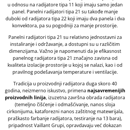
u odnosu na radijatore tipa 11 koji imaju samo jedan
panel. Panelni radijatori tipa 21 su takođe manje
duboki od radijatora tipa 22 koji imaju dva panela i dva
konvektora, pa su pogodniji za manje prostorije.
Panelni radijatori tipa 21 su relativno jednostavni za
instaliranje i održavanje, a dostupni su u različitim
dimenzijama. Važno je napomenuti da je efikasnost
panelnog radijatora tipa 21 značajno zavisna od
kvaliteta izolacije prostorije u kojoj se nalazi, kao i od
pravilnog podešavanja temperature i ventilacije.
Tradicija u proizvodnji radijatora duga skoro 40
godina, neizmerno iskustvo, primena
najsavremenijih
proizvodnih linija
, izuzetna završna obrada radijatora
(temeljno čišćenje i odmašćivanje, nanos sloja
cirkonijuma, kataforezni nanos zaštitnog matewrijala,
praškasto farbanje radijatora, testiranje na 13 bara),
pripadnost Vaillant Grupi, opravdavaju već dokazan