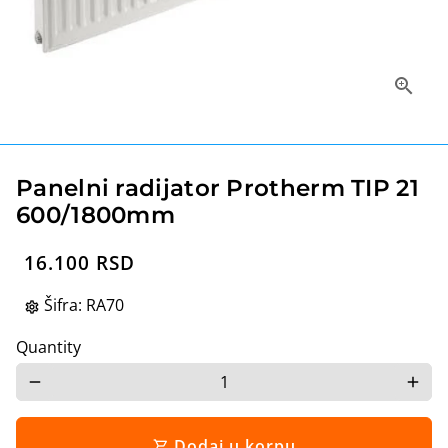
Panelni radijator Protherm TIP 21
600/1800mm
16.100 RSD
Šifra:
RA70
settings
Quantity
remove
add
Dodaj u korpu
shopping_cart