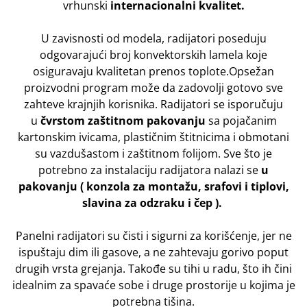
vrhunski
internacionalni kvalitet.
U zavisnosti od modela, radijatori poseduju
odgovarajući broj konvektorskih lamela koje
osiguravaju kvalitetan prenos toplote.Opsežan
proizvodni program može da zadovolji gotovo sve
zahteve krajnjih korisnika. Radijatori se isporučuju
u
čvrstom zaštitnom pakovanju
sa pojačanim
kartonskim ivicama, plastičnim štitnicima i obmotani
su vazdušastom i zaštitnom folijom. Sve što je
potrebno za instalaciju radijatora nalazi se
u
pakovanju ( konzola za montažu, srafovi i tiplovi,
slavina za odzraku i čep ).
Panelni radijatori su čisti i sigurni za korišćenje, jer ne
ispuštaju dim ili gasove, a ne zahtevaju gorivo poput
drugih vrsta grejanja. Takođe su tihi u radu, što ih čini
idealnim za spavaće sobe i druge prostorije u kojima je
potrebna tišina.