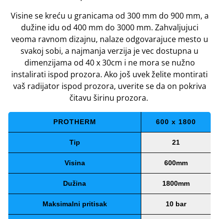
Visine se kreću u granicama od 300 mm do 900 mm, a
dužine idu od 400 mm do 3000 mm. Zahvaljujuci
veoma ravnom dizajnu, nalaze odgovarajuce mesto u
svakoj sobi, a najmanja verzija je vec dostupna u
dimenzijama od 40 x 30cm i ne mora se nužno
instalirati ispod prozora. Ako još uvek želite montirati
vaš radijator ispod prozora, uverite se da on pokriva
čitavu širinu prozora.
PROTHERM
600 x 1800
Tip
21
Visina
600mm
Dužina
1800mm
Maksimalni pritisak
10 bar