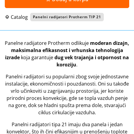
Catalog
Panelni radijatori Protherm TIP 21
layers
Panelne radijatore Protherm odlikuje
moderan dizajn,
maksimalna efikasnost i vrhunska tehnologija
izrade
koja garantuje
dug vek trajanja i otpornost na
koroziju
.
Panelni radijatori su popularni zbog svoje jednostavne
instalacije, ekonomičnosti i pouzdanosti. Oni su takođe
vrlo učinkoviti u zagrijavanju prostorija, jer koriste
prirodni proces konvekcije, gde se topla vazduh penje
na gore, dok se hladni spušta prema dole, stvarajući
ciklus cirkulacije vazduha.
Panelni radijatori tipa 21 imaju dva panela i jedan
konvektor, što ih čini efikasnijim u prenošenju toplote